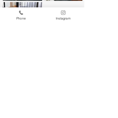
Phone
Instagram
レーキングとは
​ブラッシングでは取りきれないアンダーコートを処理する技法です。
表面の毛はそのままで内側の毛(アンダーコート)だけを抜くので
バリカンなしでスッキリします。
通気性も良くなるので暑さ対策にもなります。
​抜け毛が気になるワンちゃんにも最適です。
Wix.com
© 2023
サイト名
を使って作成されました