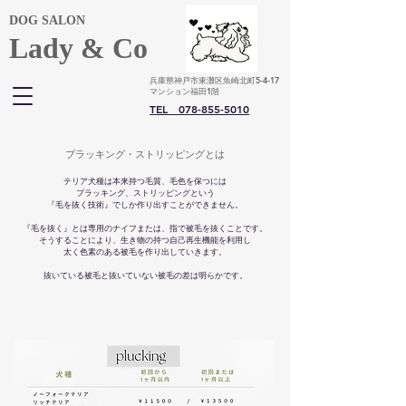
​DOG SALON
Lady & Co
兵庫県神戸市東灘区魚崎北町5-4-17
マンション福田1階
TEL 078-855-5010
プラッキング・ストリッピングとは
テリア犬種は本来持つ毛質、毛色を保つには
プラッキング、ストリッピングという
『毛を抜く技術』でしか作り出すことができません。
『毛を抜く』とは専用のナイフまたは、指で被毛を抜くことです。
そうすることにより、生き物の持つ自己再生機能を利用し
太く色素のある被毛を作り出していきます。
​抜いている被毛と抜いていない被毛の差は明らかです。